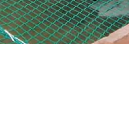
TEC
Die Auftraggeberin 
Erdgeschoss sind 4 
angeordnet. Im Ke
Bereiche im Oberg
Großraumbüro. Der
eine Höhe von insge
und eine Höhe von c