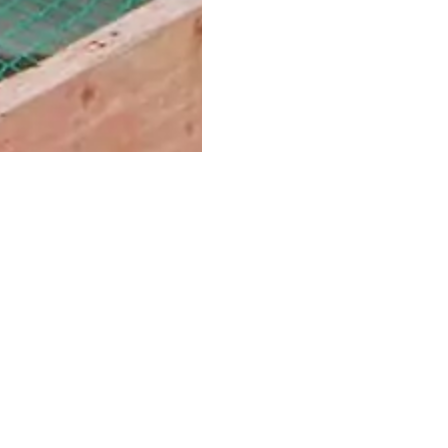
HNIKUM AUTOMOBILINDUS
hat hier ein dreigeschossiges Technikum am Projektst
Prüfstände mit zugehörigen Rüst-, Werkstatt-, Sozial-
llergeschoss befinden sich die Stromversorgung und
eschoss dienen zur technischen Versorgung der Prüfs
 Gebäudeteil mit EG und OG hat eine Abmessung von c
samt ca. 11 m. Der Gebäudeteil UG hat eine Abmessung
a. 4 m. Die Gründung des Gebäudes liegt auf Bohrpfähl