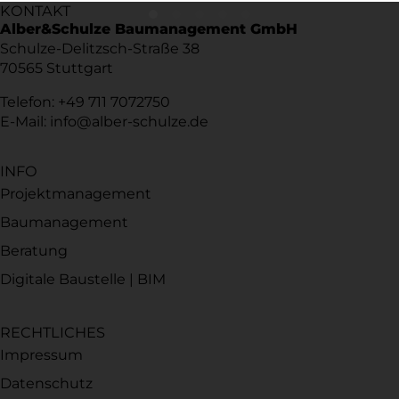
KONTAKT
Alber&Schulze Baumanagement GmbH
Schulze-Delitzsch-Straße 38
70565 Stuttgart
Telefon: +49 711 7072750
E-Mail: info@alber-schulze.de
INFO
Projektmanagement
Baumanagement
Beratung
Digitale Baustelle | BIM
RECHTLICHES
Impressum
Datenschutz