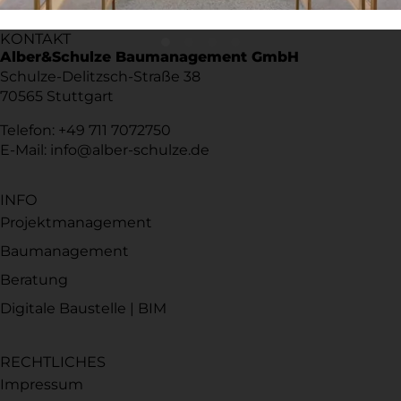
KONTAKT
Alber&Schulze Baumanagement GmbH
Schulze-Delitzsch-Straße 38
70565 Stuttgart
Telefon: +49 711 7072750
E-Mail: info@alber-schulze.de
INFO
Projektmanagement
Baumanagement
Beratung
Digitale Baustelle | BIM
RECHTLICHES
Impressum